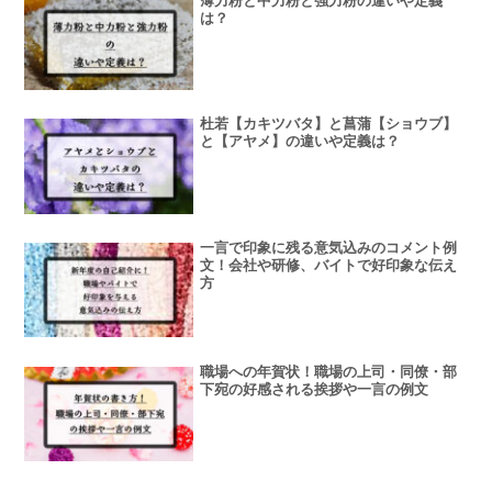
薄力粉と中力粉と強力粉の違いや定義
は？
杜若【カキツバタ】と菖蒲【ショウブ】
と【アヤメ】の違いや定義は？
一言で印象に残る意気込みのコメント例
文！会社や研修、バイトで好印象な伝え
方
職場への年賀状！職場の上司・同僚・部
下宛の好感される挨拶や一言の例文