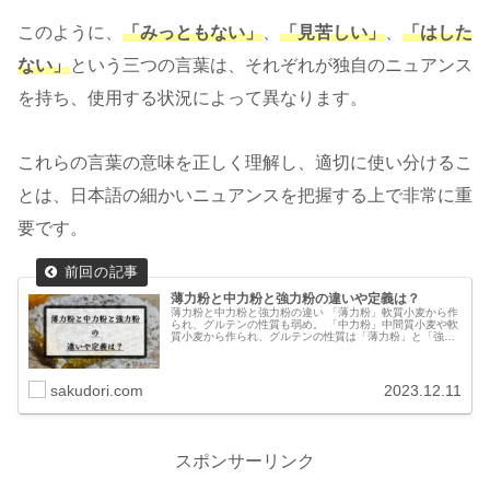
このように、
「みっともない」
、
「見苦しい」
、
「はした
ない」
という三つの言葉は、それぞれが独自のニュアンス
を持ち、使用する状況によって異なります。
これらの言葉の意味を正しく理解し、適切に使い分けるこ
とは、日本語の細かいニュアンスを把握する上で非常に重
要です。
薄力粉と中力粉と強力粉の違いや定義は？
薄力粉と中力粉と強力粉の違い 「薄力粉」軟質小麦から作
られ、グルテンの性質も弱め。 「中力粉」中間質小麦や軟
質小麦から作られ、グルテンの性質は「薄力粉」と「強力
粉」の中間。 「強力粉」硬質小麦から作られ、グルテンの
性質が強い。 薄力粉と中力...
sakudori.com
2023.12.11
スポンサーリンク