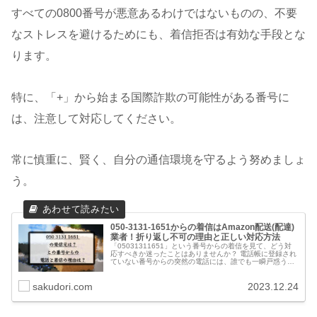
すべての0800番号が悪意あるわけではないものの、不要
なストレスを避けるためにも、着信拒否は有効な手段とな
ります。
特に、「+」から始まる国際詐欺の可能性がある番号に
は、注意して対応してください。
常に慎重に、賢く、自分の通信環境を守るよう努めましょ
う。
050-3131-1651からの着信はAmazon配送(配達)
業者！折り返し不可の理由と正しい対応方法
「05031311651」という番号からの着信を見て、どう対
応すべきか迷ったことはありませんか？ 電話帳に登録され
ていない番号からの突然の電話には、誰でも一瞬戸惑うも
のです。 未登録の番号からの電話は、返信するかどうか迷
う場面もありますし、...
sakudori.com
2023.12.24