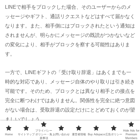
LINEで相手をブロックした場合、そのユーザーからのメ
ッセージやギフト、通話リクエストなどはすべて届かなく
なります。また、相手側にはブロックされたという通知は
されませんが、明らかにメッセージの既読がつかないなど
の変化により、相手がブロックを察する可能性はありま
す。
一方で、LINEギフトの「受け取り辞退」はあくまでも一
時的な対応であり、メッセージ自体のやり取りは引き続き
可能です。そのため、ブロックとは異なり相手との接点を
完全に断つわけではありません。関係性を完全に絶つ意図
がない場合は、受取辞退の設定だけにとどめておくのが望
ましいでしょう。
プライバシー
Hide Ads for
Home
サイトマップ
ポリシー・免
お問い合わせ
運営者情報
Buy Adspace
広告ポリシー
Premium
また、ブロックは感情的な反応と受け取られやすいため、
責事項
Members